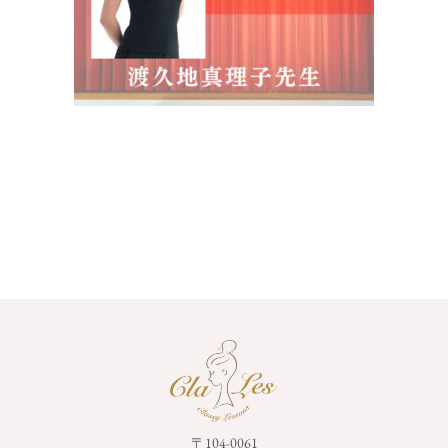
〒104-0061