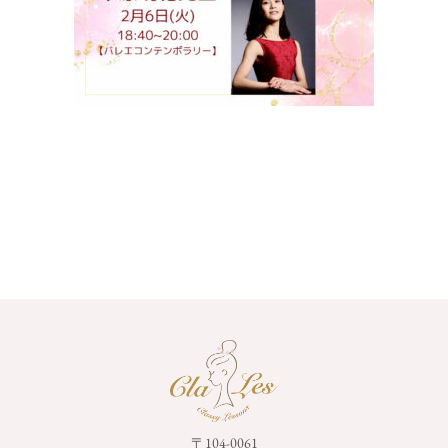
〒104-0061