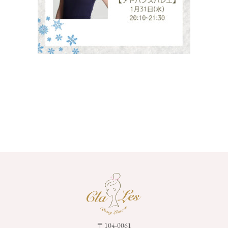
〒104-0061