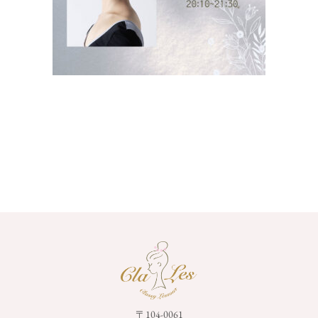
〒104-0061