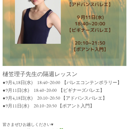
樋笠理子先生の隔週レッスン
●9月4,18日(水) 18:40~20:00 【バレエコンテンポラリー】
●9月11日(水) 18:40~20:00 【ビギナーズバレエ】
●9月4,18日(水) 20:10~20:50 【アドバンスバレエ】
●9月11日(水) 20:10~20:50 【ポアント入門】
皆さまぜひお越しください♥