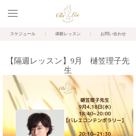
navigation
スケジュール
体験レッスン
お問い合わせ
【隔週レッスン】9月 樋笠理子先
生