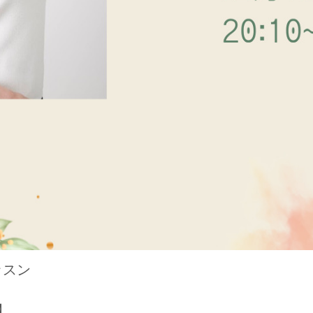
ッスン
】