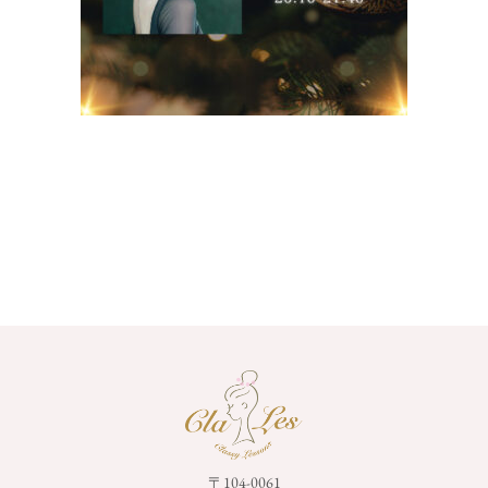
〒104-0061