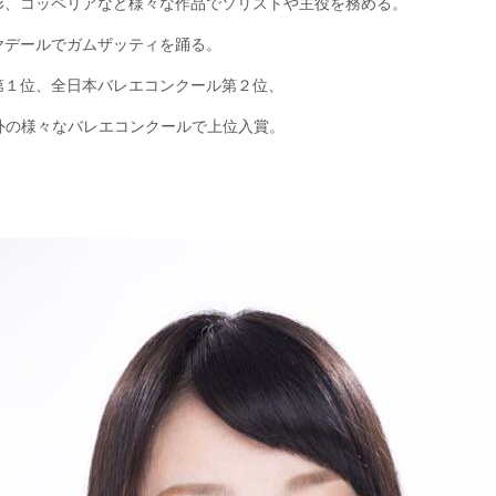
形、コッペリアなど様々な作品でソリストや主役を務める。
バヤデールでガムザッティを踊る。
第１位、全日本バレエコンクール第２位、
外の様々なバレエコンクールで上位入賞。