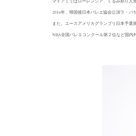
マイアミではローレンシア、くるみ割り人
2016年、帰国後日本バレエ協会公演ラ・
また、ユースアメリカグランプリ日本予選
NBA全国バレエコンクール第２位など国内