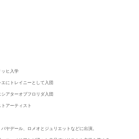
リッヒ入学
バレエにトレイニーとして入団
レエシアターオブフロリダ入団
ストアーティスト
・バヤデール、ロメオとジュリエットなどに出演。