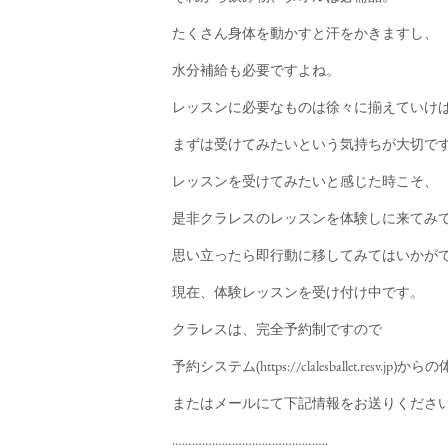
たくさん身体を動かすと汗をかきますし、
水分補給も必要ですよね。
レッスンに必要なものは徐々に揃えていけ
まずは受けてみたいという気持ちが大切で
レッスンを受けてみたいと感じた時こそ、
是非クラレスのレッスンを体験しに来てみ
思い立ったら即行動に移してみてはいかが
現在、体験レッスンを受け付け中です。
クラレスは、完全予約制ですので
予約システム(
https://clalesballet.resv.jp
)からの
またはメールにて下記情報をお送りくださ
………………………………………..