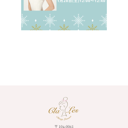
〒104-0061