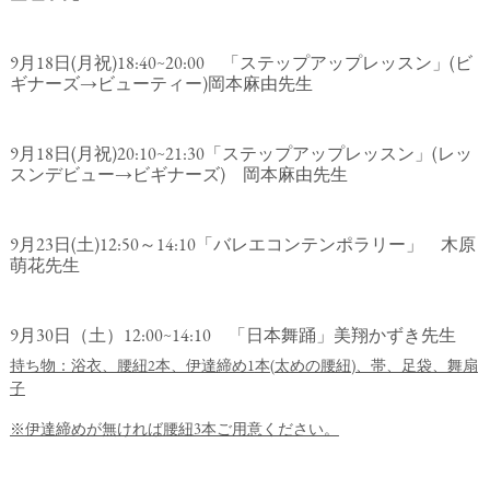
9月18日(月祝)18:40∼20:00 「ステップアップレッスン」(ビ
ギナーズ→ビューティー)岡本麻由先生
9月18日(月祝)20:10∼21:30「ステップアップレッスン」(レッ
スンデビュー→ビギナーズ) 岡本麻由先生
9月23日(土)12:50～14:10「バレエコンテンポラリー」 木原
萌花先生
9月30日（土）12:00∼14:10 「日本舞踊」美翔かずき先生
持ち物：浴衣、腰紐
2
本、伊達締め
1
本
(
太めの腰紐
)
、帯、足袋、舞扇
子
※
伊達締めが無ければ腰紐
3
本ご用意ください。