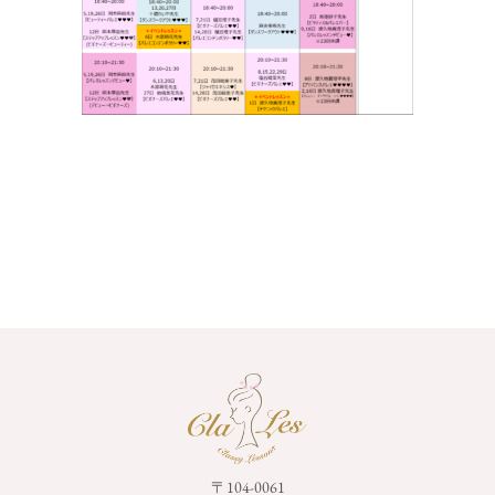
〒104-0061