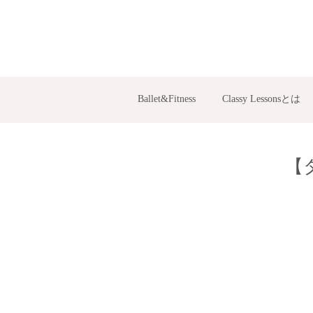
Ballet&Fitness
Classy Lessonsとは
【タ