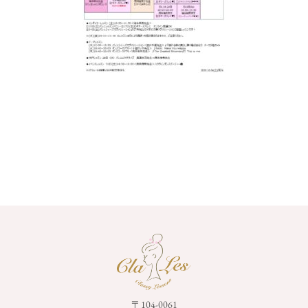
〒104-0061