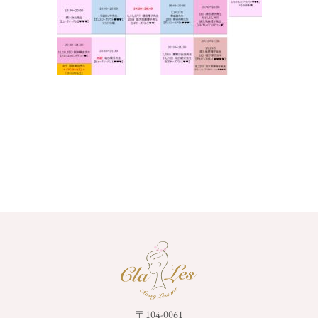
〒104-0061