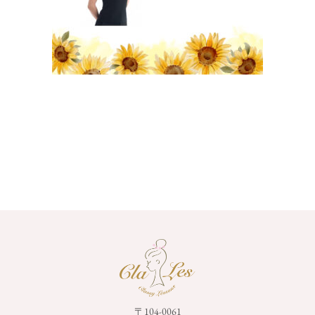
〒104-0061