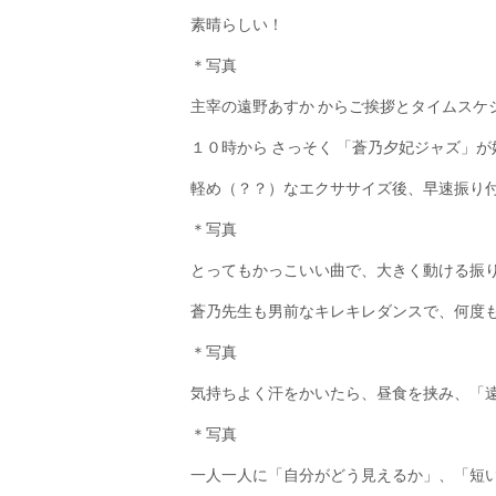
素晴らしい！
＊写真
主宰の遠野あすか からご挨拶とタイムスケ
１０時から さっそく 「蒼乃夕妃ジャズ」
軽め（？？）なエクササイズ後、早速振り
＊写真
とってもかっこいい曲で、大きく動ける振
蒼乃先生も男前なキレキレダンスで、何度
＊写真
気持ちよく汗をかいたら、昼食を挟み、「
＊写真
一人一人に「自分がどう見えるか」、「短