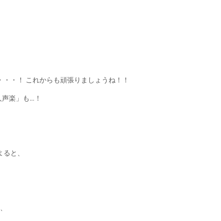
・・・！ これからも頑張りましょうね！！
人声楽」も…！
よると、
は、