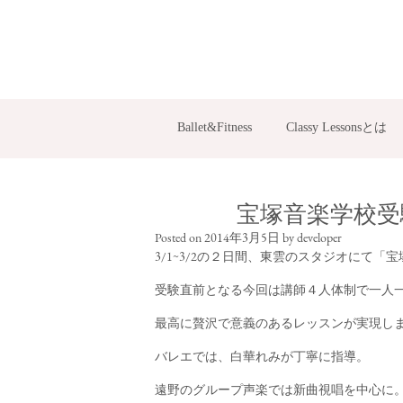
Ballet&Fitness
Classy Lessonsとは
宝塚音楽学校受験
Posted on
2014年3月5日
by
developer
3/1~3/2の２日間、東雲のスタジオにて
受験直前となる今回は講師４人体制で一人
最高に贅沢で意義のあるレッスンが実現し
バレエでは、白華れみが丁寧に指導。
遠野のグループ声楽では新曲視唱を中心に