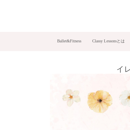
Ballet&Fitness
Classy Lessonsとは
イ