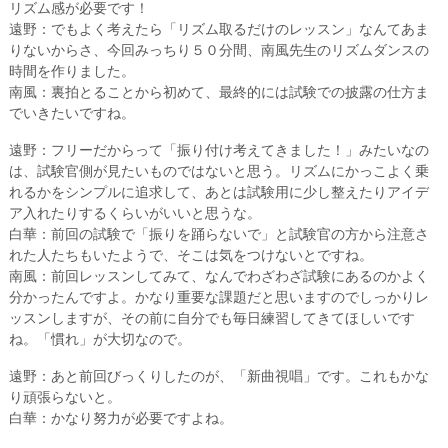
リズム感が必要です！
遠野：でもよく考えたら「リズム取るだけのレッスン」なんてあま
りないからさ、今回みっちり５０分間、南風先生のリズムダンスの
時間を作りました。
南風：裏拍とることから初めて、最終的には試験での披露の仕方ま
でいきたいですね。
遠野：フリーだからって「振り付け考えてきました！」みたいなの
は、試験官側が見たいものではないと思う。リズムにかっこよく乗
れるかをシンプルに追求して、あとは試験用に少し整えたりアイデ
ア入れたりするくらいがいいと思うな。
白華：前回の試験で「振りを踊らないで」と試験官の方から注意さ
れた人たちもいたようで、そこは気をつけないとですね。
南風：前回レッスンしてみて、なんでわざわざ試験にあるのかよく
分かったんですよ。かなり重要な課題だと思いますのでしっかりレ
ッスンしますが、その前に自分でも毎日練習してきてほしいです
ね。「慣れ」が大切なので。
遠野：あと前回びっくりしたのが、「新曲視唱」です。これもかな
り頑張らないと。
白華：かなり努力が必要ですよね。