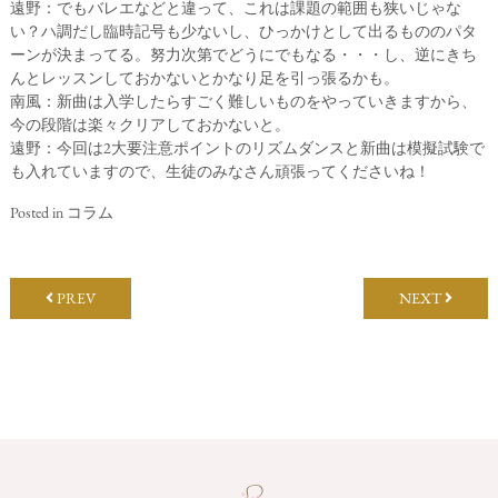
遠野：でもバレエなどと違って、これは課題の範囲も狭いじゃな
い？ハ調だし臨時記号も少ないし、ひっかけとして出るもののパタ
ーンが決まってる。努力次第でどうにでもなる・・・し、逆にきち
んとレッスンしておかないとかなり足を引っ張るかも。
南風：新曲は入学したらすごく難しいものをやっていきますから、
今の段階は楽々クリアしておかないと。
遠野：今回は2大要注意ポイントのリズムダンスと新曲は模擬試験で
も入れていますので、生徒のみなさん頑張ってくださいね！
Posted in
コラム
PREV
NEXT