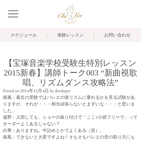
navigation
スケジュール
体験レッスン
お問い合わせ
【宝塚音楽学校受験生特別レッスン
2015新春】講師トーク003 “新曲視歌
唱、リズムダンス攻略法”
Posted on
2014年12月4日
by
developer
南風：最近の受験ではバレエの後リズムに乗れるかを見る試験があ
りますが、それが・・・相当頑張らないとまずいな・・・と思いま
した。
遠野：入団しても、ショーの振り付けで「ここ○小節フリーで」って
オーダーよくあるじゃない？
白華：ありますね。中詰めとかでよくある（笑）。
南風：できないと大変ですよね！そもそもバレエの音の取り方にも